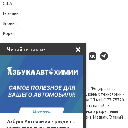
США
Германия
Япония
Корея
×
Читайте также:
Все права защищены © 2003 – 2026.
Сетевое издание «Kolesa.ru», зарегистрировано Федеральной
службой по надзору в сфере связи, информационных технологий и
массовых коммуникаций, номер свидетельства ЭЛ №ФС 77-75770.
Любое использование материалов, размещенных на сайте
www.kolesa.ru, допускается только с письменного разрешения
правообладателя. Учредитель ООО «Президент-Медиа». Главный
Азбука Автохимии - раздел с
редактор Баландин М.А. 0+
полезными и интересными