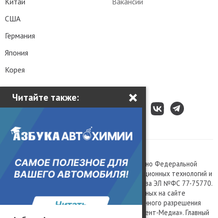
Китай
Вакансии
США
Германия
Япония
Корея
×
Читайте также:
Все права защищены © 2003 – 2026.
Сетевое издание «Kolesa.ru», зарегистрировано Федеральной
службой по надзору в сфере связи, информационных технологий и
массовых коммуникаций, номер свидетельства ЭЛ №ФС 77-75770.
Любое использование материалов, размещенных на сайте
www.kolesa.ru, допускается только с письменного разрешения
правообладателя. Учредитель ООО «Президент-Медиа». Главный