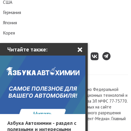
США
Германия
Япония
Корея
×
Читайте также:
Все права защищены © 2003 – 2026.
Сетевое издание «Kolesa.ru», зарегистрировано Федеральной
службой по надзору в сфере связи, информационных технологий и
массовых коммуникаций, номер свидетельства ЭЛ №ФС 77-75770.
Любое использование материалов, размещенных на сайте
www.kolesa.ru, допускается только с письменного разрешения
правообладателя. Учредитель ООО «Президент-Медиа». Главный
Азбука Автохимии - раздел с
редактор Баландин М.А. 0+
полезными и интересными