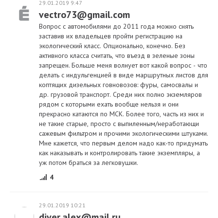
29.01.2019 9:47
vectro73@gmail.com
Вопрос с автомобилями до 2011 года можно снять
заставив их владельцев пройти регистрацию на
экологический класс. Опционально, конечно. Без
активного класса считать, что въезд в зеленые зоны
запрещен. Больше меня волнует вот какой вопрос - что
делать с индульгенцией в виде маршрутных листов для
коптящих дизельных говновозов: фуры, самосвалы и
др. грузовой транспорт. Среди них полно экземляров
рядом с которыми ехать вообще нельзя и они
прекрасно катаются по МСК. Более того, часть из них и
не такие старые, просто с выпиленным/неработающи
сажевым фильтром и прочими экологическими штуками.
Мне кажется, что первым делом надо как-то придумать
как наказывать и контролировать такие экземпляры, а
уж потом браться за легковушки.
4
29.01.2019 10:21
diver.alex@mail.ru