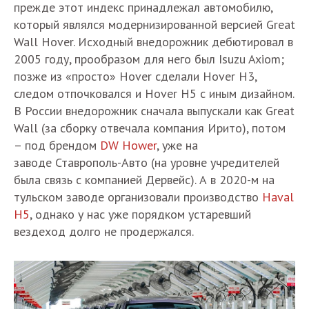
прежде этот индекс принадлежал автомобилю,
который являлся модернизированной версией Great
Wall Hover. Исходный внедорожник дебютировал в
2005 году, прообразом для него был Isuzu Axiom;
позже из «просто» Hover сделали Hover H3,
следом отпочковался и Hover H5 с иным дизайном.
В России внедорожник сначала выпускали как Great
Wall (за сборку отвечала компания Ирито), потом
– под брендом
DW Hower
, уже на
заводе Ставрополь-Авто (на уровне учредителей
была связь с компанией Дервейс). А в 2020-м на
тульском заводе организовали производство
Haval
H5
, однако у нас уже порядком устаревший
вездеход долго не продержался.