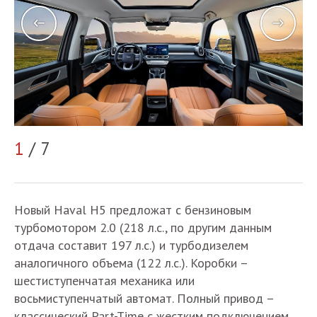
2
1
/ 7
Новый Haval H5 предложат с бензиновым
турбомотором 2.0 (218 л.с., по другим данным
отдача составит 197 л.с.) и турбодизелем
аналогичного объема (122 л.с.). Коробки –
шестиступенчатая механика или
восьмиступенчатый автомат. Полный привод –
классический Part-Time с жестким подключением