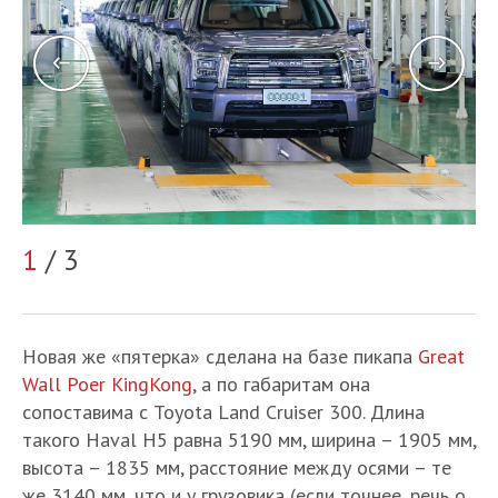
2
1
/ 3
Новая же «пятерка» сделана на базе пикапа
Great
Wall Poer KingKong
, а по габаритам она
сопоставима с Toyota Land Cruiser 300. Длина
такого Haval H5 равна 5190 мм, ширина – 1905 мм,
высота – 1835 мм, расстояние между осями – те
же 3140 мм, что и у грузовика (если точнее, речь о