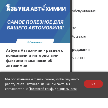
Тест-драйвы
История
Практика
Ремонт и обслуживание
Грузовики и автобусы
Гаджеты
Популярные вопросы
Редкие авто
Мнение без фильтров
Рендеры Kolesa.ru
География производителей
Телефон редакции
Азбука Автохимии - раздел с
полезными и интересными
Россия
+7 (981) 952-1000
фактами и знаниями об
автохимии
Китай
Вакансии
США
Мы обрабатываем файлы cookie, чтобы улучшить
Германия
работу сайта. Оставаясь на нашем сайте, вы
OK
соглашаетесь с
Политикой конфиденциальности
Япония
Корея