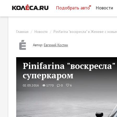
Подобрать авто
Новости
Главная
Новости
Pinifarina "воскресла" в Женеве с нов
Автор:
Евгений Костин
Pinifarina "воскресла
суперкаром
02.03.2016
1770
0
6