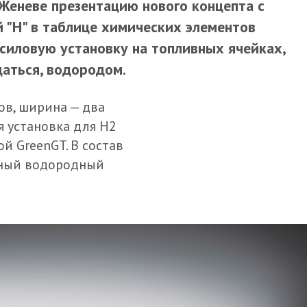
 Женеве презентацию нового концепта с
 "H" в таблице химических элементов
силовую установку на топливных ячейках,
даться, водородом.
ов, ширина — два
ая установка для H2
й GreenGT. В состав
тный водородный