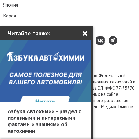
Япония
Корея
×
Читайте также:
Все права защищены © 2003 – 2026.
Сетевое издание «Kolesa.ru», зарегистрировано Федеральной
службой по надзору в сфере связи, информационных технологий и
массовых коммуникаций, номер свидетельства ЭЛ №ФС 77-75770.
Любое использование материалов, размещенных на сайте
www.kolesa.ru, допускается только с письменного разрешения
правообладателя. Учредитель ООО «Президент-Медиа». Главный
Азбука Автохимии - раздел с
редактор Баландин М.А. 0+
полезными и интересными
Политика конфиденциальности
фактами и знаниями об
автохимии