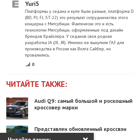
Yuri5
Платформы у седана и купе были разные, платформа D
(BD, PJ, FJ, ST-22) это результат сотрудничества этого
концерна с Митсубиши. Фактически это и есть
технологии Митсубиши, оформленные под дизайн
брендов Крайслера. У седанов своя родная
разработка JA (JX, JR). Именно ее выкупили ГАЗ для
производства в России как Волга Сайбер, но
провалились.
0
ЧИТАЙТЕ ТАКЖЕ:
Audi Q9: самый большой и роскошный
кроссовер марки
Представлен обновленный кроссвэн
×
Suzuki XL7
Читайте также: