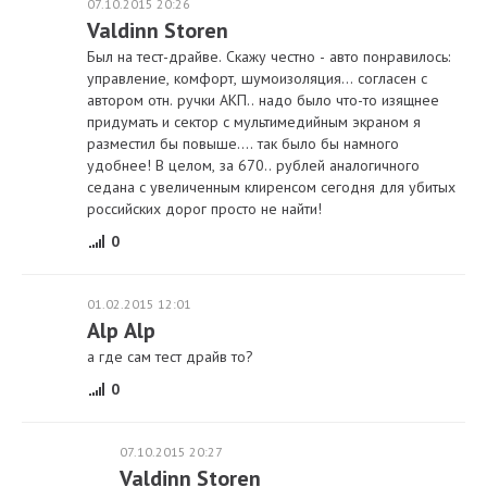
07.10.2015 20:26
Valdinn Storen
Был на тест-драйве. Скажу честно - авто понравилось:
управление, комфорт, шумоизоляция... согласен с
автором отн. ручки АКП.. надо было что-то изящнее
придумать и сектор с мультимедийным экраном я
разместил бы повыше.... так было бы намного
удобнее! В целом, за 670.. рублей аналогичного
седана с увеличенным клиренсом сегодня для убитых
российских дорог просто не найти!
0
01.02.2015 12:01
Alp Alp
а где сам тест драйв то?
0
07.10.2015 20:27
Valdinn Storen