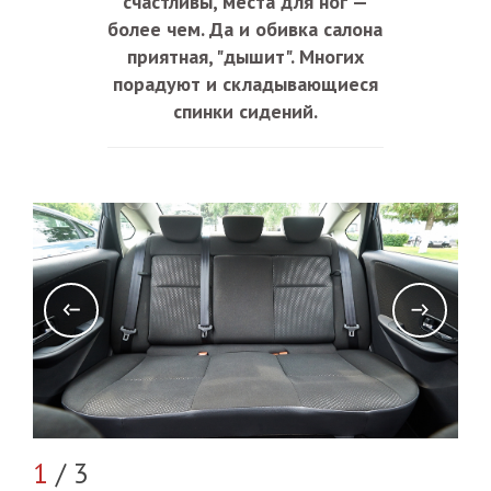
счастливы, места для ног
—
более чем. Да и обивка салона
приятная, "дышит". Многих
порадуют и складывающиеся
спинки сидений.
2
/
1
/ 3