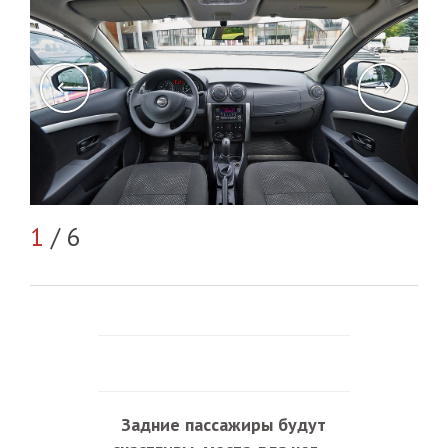
2
/
1
/ 6
Задние пассажиры будут