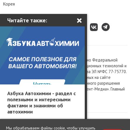
Корея
×
Читайте также:
Все права защищены © 2003 – 2026.
Сетевое издание «Kolesa.ru», зарегистрировано Федеральной
службой по надзору в сфере связи, информационных технологий и
массовых коммуникаций, номер свидетельства ЭЛ №ФС 77-75770.
Любое использование материалов, размещенных на сайте
www.kolesa.ru, допускается только с письменного разрешения
правообладателя. Учредитель ООО «Президент-Медиа». Главный
Азбука Автохимии - раздел с
редактор Баландин М.А. 0+
полезными и интересными
Политика конфиденциальности
фактами и знаниями об
автохимии
Мы обрабатываем файлы cookie, чтобы улучшить