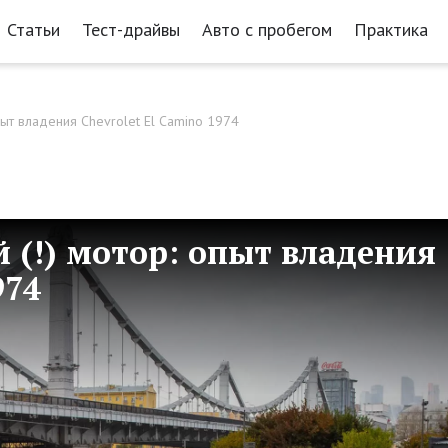
Статьи
Тест-драйвы
Авто с пробегом
Практика
пыт владения Chevrolet El Camino 1974
 (!) мотор: опыт владения
974