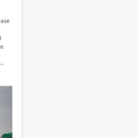
базе
й
де
 –