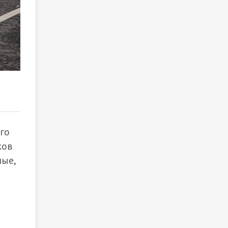
2
/ 5
го
ков
ные,