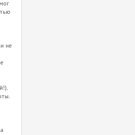
смог
стью
и не
ще
!).
оты.
на