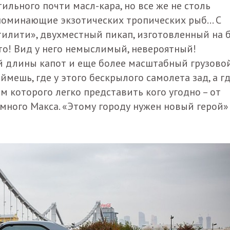
стильного почти масл-кара, но все же не столь
апоминающие экзотических тропических рыб… С
ютилити», двухместный пикап, изготовленный на 
ечто! Вид у него немыслимый, невероятный!
й длины капот и еще более масштабный грузово
ймешь, где у этого бескрылого самолета зад, а г
м которого легко представить кого угодно – от
много Макса. «Этому городу нужен новый герой»