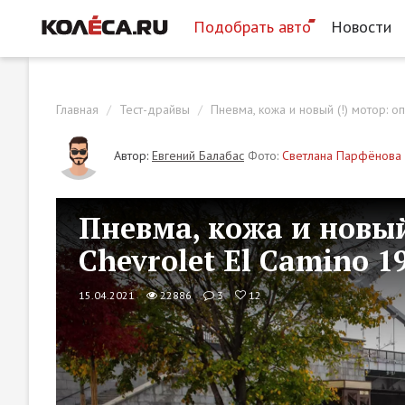
Подобрать авто
Новости
Главная
Тест-драйвы
Пневма, кожа и новый (!) мотор: о
Автор:
Евгений Балабас
Фото:
Светлана Парфёнова
Пневма, кожа и новый
Chevrolet El Camino 1
15.04.2021
22886
3
12