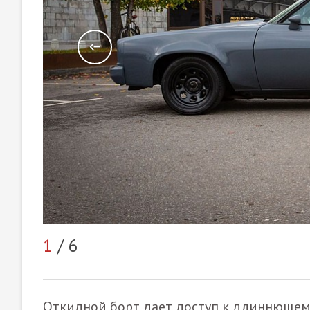
1
/ 6
Откидной борт дает доступ к длиннющему