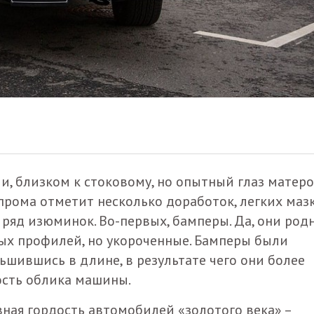
и, близком к стоковому, но опытный глаз матеро
прома отметит несколько доработок, легких маз
ряд изюминок. Во-первых, бамперы. Да, они род
ых профилей, но укороченные. Бамперы были
ьшившись в длине, в результате чего они более
ость облика машины.
авная гордость автомобилей «золотого века» –