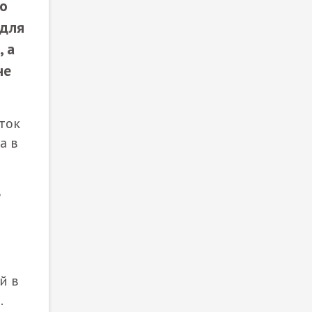
хо
 для
, а
не
сток
а в
в
й в
.