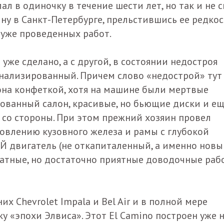
л в одиночку в течение шести лет, но так и не 
ину в Санкт-Петербурге, прельстившись ее редко
уже проведенных работ.
уже сделано, а с другой, в состоянии недостроя
нализированный. Причем слово «недострой» тут 
она конфеткой, хотя на машине были мертвые
тованный салон, красивые, но бьющие диски и е
со стороны. При этом прежний хозяин провел
овлению кузовного железа и рамы с глубокой
 двигатель (не откапиталенный, а именно новый
ратные, но достаточно приятные доводочные раб
их Chevrolet Impala и Bel Air и в полной мере
 «эпохи Элвиса». Этот El Camino построен уже 