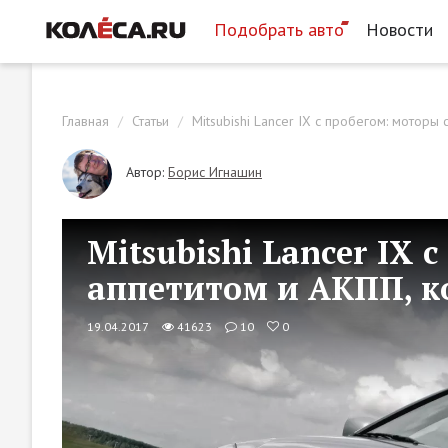
Подобрать авто
Новости
Главная
Статьи
Mitsubishi Lancer IX с пробегом: моторы
Автор:
Борис Игнашин
Mitsubishi Lancer IX 
аппетитом и АКПП, к
19.04.2017
41623
10
0