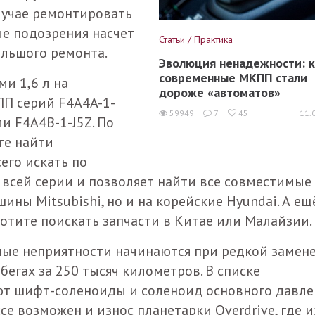
лучае ремонтировать
е подозрения насчет
Статьи / Практика
ольшого ремонта.
Эволюция ненадежности: к
современные МКПП стали
ми 1,6 л на
дороже «автоматов»
ПП серий F4A4A-1-
59949
7
45
11.
и F4A4B-1-J5Z. По
ите найти
его искать по
 всей серии и позволяет найти все совместимые
машины
Mitsubishi
, но и на корейские
Hyundai
. А ещ
хотите поискать запчасти в Китае или Малайзии.
ные неприятности начинаются при редкой замен
обегах за 250 тысяч километров. В списке
т шифт-соленоиды и соленоид основного давле
ссе возможен и износ планетарки
Overdrive
, где и