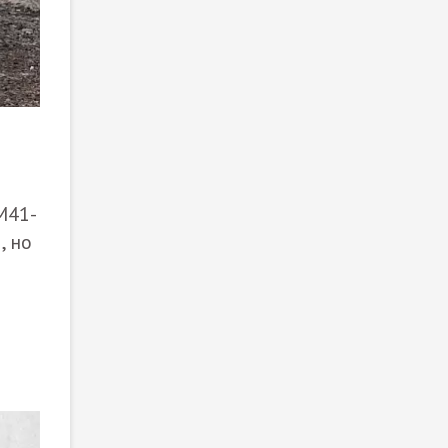
M41-
, но