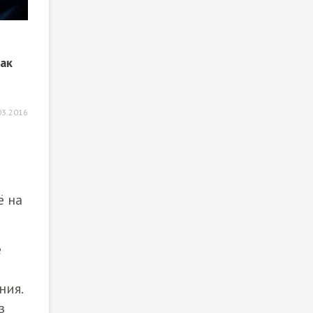
ак
03.2016
ё на
е
ния.
з