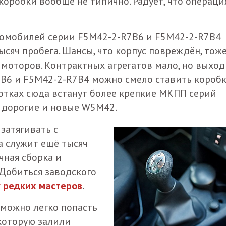
коробки вообще не типично. Радует, что операци
омобилей серии F5M42-2-R7B6 и F5M42-2-R7B4
ысяч пробега. Шансы, что корпус повреждён, тож
 моторов. Контрактных агрегатов мало, но выход
7B6 и F5M42-2-R7B4 можно смело ставить коробк
ботках сюда встанут более крепкие МКПП серий
 дорогие и новые W5M42.
затягивать с
а служит ещё тысяч
чная сборка и
 Добиться заводского
у редких мастеров
.
 можно легко попасть
 которую залили