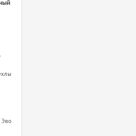
чный
т
ехлы
 Эво