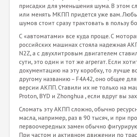
присадки для уменьшения шума. В этом с
или менять МКПП придется уже вам. Любы
шумов стоит сразу трактовать в пользу б
С «автоматами» все куда проще. С мотора
российских машинах стояла надежная АК
N2Z, а с двухлитровым двигателем ставил
сути, это один и тот же агрегат. Если хот
документацию на эту коробку, то лучше вс
другому названию – F4A42, оно общее для
версии АКПП. Ставили их не только на 
Proton
,
BYD
и Zhonghua , если вдруг вы за
Сломать эту АКПП сложно, обычно ресурс
масла, например, раз в 90 тысяч, и при пр
первоочередных замен обычно фигурирую
При частом и активном движении по тра