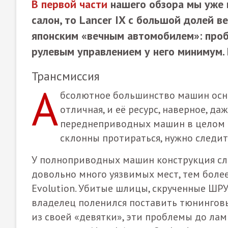
В первой части
нашего обзора мы уже в
салон, то Lancer IX с большой долей 
японским «вечным автомобилем»: проб
рулевым управлением у него минимум. 
Трансмиссия
А
бсолютное большинство машин осна
отличная, и её ресурс, наверное, д
переднеприводных машин в целом о
склонны протираться, нужно следить
У полноприводных машин конструкция сло
довольно много уязвимых мест, тем боле
Evolution
. Убитые шлицы, скрученные ШРУ
владелец поленился поставить тюнинговый
из своей «девятки», эти проблемы до лам