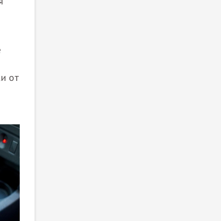
я
е
и от