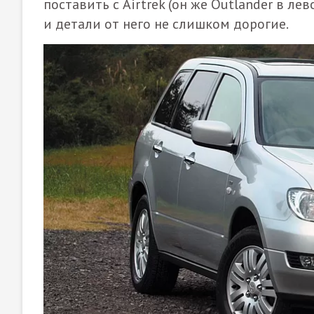
поставить с
Airtrek
(он же
Outlander
в лев
и детали от него не слишком дорогие.