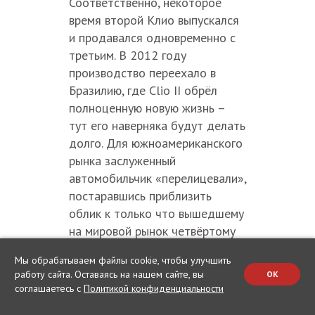
Соответственно, некоторое
время второй Клио выпускался
и продавался одновременно с
третьим. В 2012 году
производство переехало в
Бразилию, где Clio II обрёл
полноценную новую жизнь –
тут его наверняка будут делать
долго. Для южноамериканского
рынка заслуженный
автомобильчик «перелицевали»,
постаравшись приблизить
облик к только что вышедшему
на мировой рынок четвёртому
Clio. Но самое любопытное
Мы обрабатываем файлы cookie, чтобы улучшить
выявляется, если взглянуть на
работу сайта. Оставаясь на нашем сайте, вы
OK
платформу Clio II.
соглашаетесь с
Политикой конфиденциальности