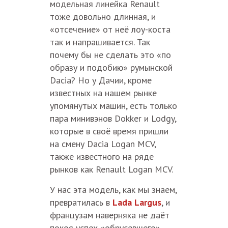
модельная линейка Renault
тоже довольно длинная, и
«отсечение» от неё лоу-коста
так и напрашивается. Так
почему бы не сделать это «по
образу и подобию» румынской
Dacia? Но у Дачии, кроме
известных на нашем рынке
упомянутых машин, есть только
пара минивэнов Dokker и Lodgy,
которые в своё время пришли
на смену Daсia Logan MCV,
также известного на ряде
рынков как Renault Logan MCV.
У нас эта модель, как мы знаем,
превратилась в
Lada Largus
, и
французам наверняка не даёт
покоя успех «обрусевшего»