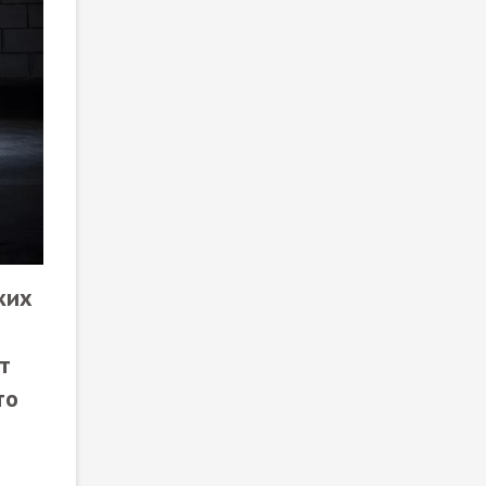
ких
т
то