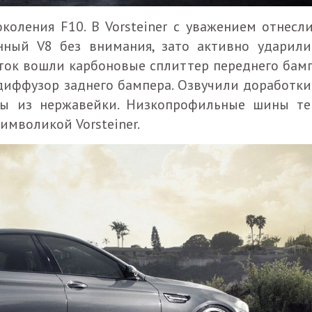
оления F10. В Vorsteiner с уважением отнесли
нный V8 без внимания, зато активно ударили
оток вошли карбоновые сплиттер переднего бамп
диффузор заднего бампера. Озвучили доработки
ы из нержавейки. Низкопрофильные шины те
имволикой Vorsteiner.