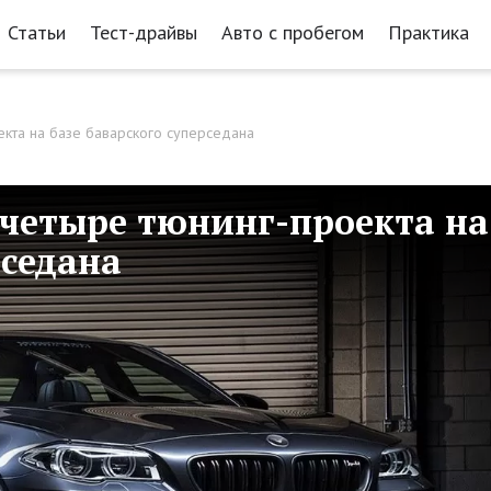
Статьи
Тест-драйвы
Авто с пробегом
Практика
кта на базе баварского суперседана
четыре тюнинг-проекта на
рседана