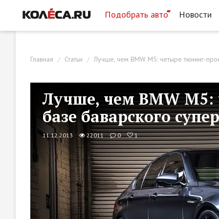
Подобрать авто
Новости
Главная
Статьи
Лучше, чем BMW M5: четыре тюнинг-прое
Лучше, чем BMW M5: 
базе баварского супе
11.12.2013
22011
0
1