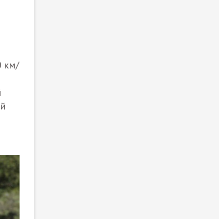
0 км/
й
ой