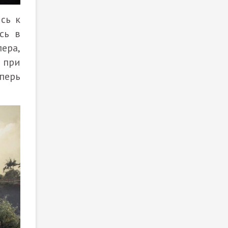
сь к
сь в
ера,
 при
перь