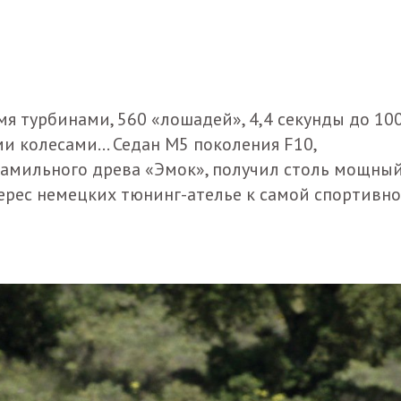
умя турбинами, 560 «лошадей», 4,4 секунды до 10
 колесами... Седан M5 поколения F10,
фамильного древа «Эмок», получил столь мощны
терес немецких тюнинг-ателье к самой спортивн