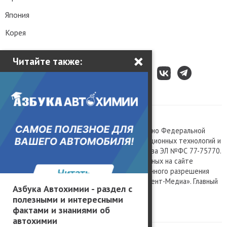
Япония
Корея
×
Читайте также:
Все права защищены © 2003 – 2026.
Сетевое издание «Kolesa.ru», зарегистрировано Федеральной
службой по надзору в сфере связи, информационных технологий и
массовых коммуникаций, номер свидетельства ЭЛ №ФС 77-75770.
Любое использование материалов, размещенных на сайте
www.kolesa.ru, допускается только с письменного разрешения
правообладателя. Учредитель ООО «Президент-Медиа». Главный
Азбука Автохимии - раздел с
редактор Баландин М.А. 0+
полезными и интересными
Политика конфиденциальности
фактами и знаниями об
автохимии