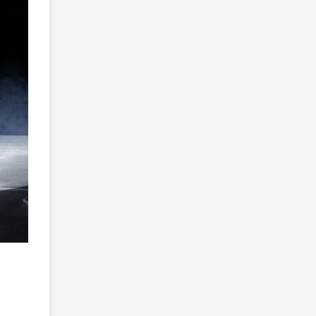
Синяя машина – стандартный новый Chery Tiggo 7, красная 
2
/ 3