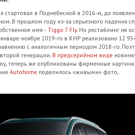
ия стартовал в Поднебесной в 2016-м, до появлен
ном. В прошлом году из-за серьезного падения с
собственное имя –
Tiggo 7 Fly
. Но рестайлинг не о
 январе-ноябре 2019-го в КНР реализовано 12 95
сравнению с аналогичным периодом 2018-го. Поэ
 второй генерации.
В предсерийном виде
новинк
чжоу, теперь же опубликованы фирменные картин
ание
Autohome
поделилось «живыми» фото,