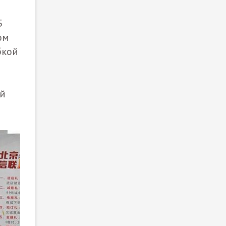
5
ом
бкой
ой