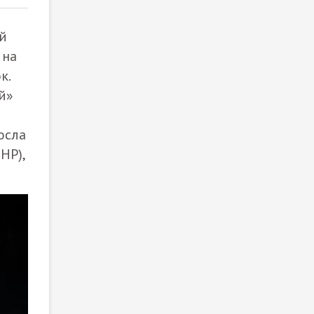
ой
 на
к.
й»
осла
НР),