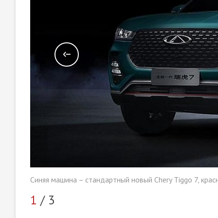
Синяя машина – стандартный новый Chery Tiggo 7, красн
1
/ 3