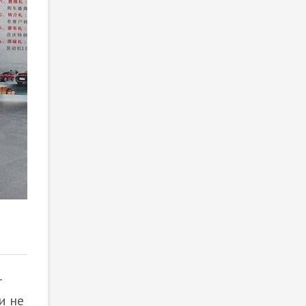
2
/ 3
т
и не