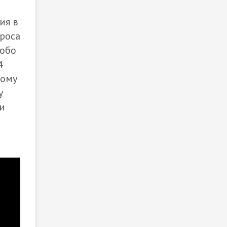
ия в
проса
собо
4
тому
у
ки