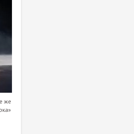
ие же
рка»