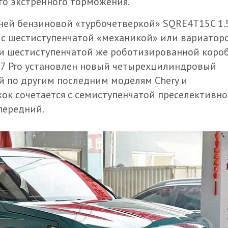
го экстренного торможения.
ней бензиновой «турбочетверкой» SQRE4T15C 1.
аре с шестиступенчатой «механикой» или вариатор
и шестиступенчатой же роботизированной коро
o 7 Pro установлен новый четырехцилиндровый
мый по другим последним моделям Chery и
жок сочетается с семиступенчатой преселективн
 передний.