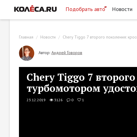
Подобрать авто
Новости
Главная
Новости
Chery Tiggo 7 второго поколения: кро
Автор:
Андрей Говоров
Chery Tiggo 7 второго
турбомотором удосто
23.12.2019
3126
0
1