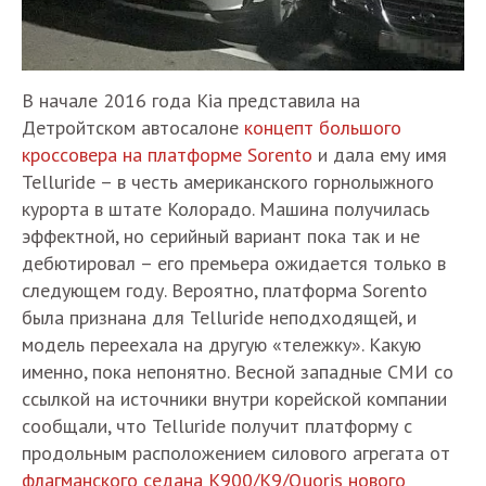
В начале 2016 года Kia представила на
Детройтском автосалоне
концепт большого
кроссовера на платформе Sorento
и дала ему имя
Telluride – в честь американского горнолыжного
курорта в штате Колорадо. Машина получилась
эффектной, но серийный вариант пока так и не
дебютировал – его премьера ожидается только в
следующем году. Вероятно, платформа Sorento
была признана для Telluride неподходящей, и
модель переехала на другую «тележку». Какую
именно, пока непонятно. Весной западные СМИ со
ссылкой на источники внутри корейской компании
сообщали, что Telluride получит платформу с
продольным расположением силового агрегата от
флагманского седана K900/К9/Quoris нового