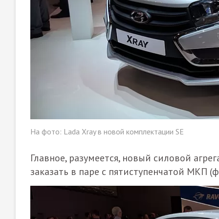
На фото: Lada Xray в новой комплектации SE
Главное, разумеется, новый силовой агре
заказать в паре с пятиступенчатой МКП (ф