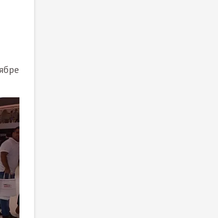
тябре