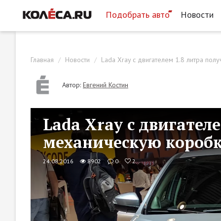
Подобрать авто
Новости
Главная
Новости
Lada Xray с двигателем 1.8 литра по
Автор:
Евгений Костин
Lada Xray с двигател
механическую коробк
24.08.2016
8902
0
2