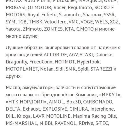
MOTAX Moto Morini, Motosuper, MV Agusta, OKLA,
PROGASI, QJ MOTOR, Racer, Regulmoto, ROCKOT-
MOTORS, Royal Enfield, Scanmoto, Sharmax, SSSR,
SYM, TGB, TMBK, Velocifero, VMC, VOGE, WELS, XGZ,
Yacota, ZMmoto, ZONTES, КТА, С.МОТО и многие-
многие другие.
Лучшие образцы экипировки товаров от надежных
производителей ACIIDRIDE, AGV, ATAKI, Dainese,
Dragonfly, FreedConn, HOTMOT, Hyperlook,
MOTOPLANET, Nolan, Sidi, SMK, Spidi, STAREZZI и
других.
Масла, аккумуляторы, запчасти и сопутствующие
мототовары от брендов «Бэнг Компани», «ИРКУТ»,
«НТК НОРДОИЛ», AIMOL, Box3D, CARBONADO,
DELTA, Exhaust, EXPLOSIVE, GIMURA, Interphone,
IXIL, Kriega, LAVR MOTOLINE, Maxima Racing Oils,
MS-MARSHAL, NIBBI, RAVENOL, RDrive, S-TEC,