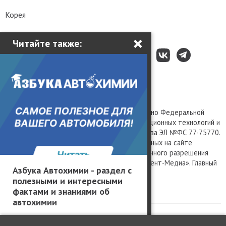
Корея
×
Читайте также:
Все права защищены © 2003 – 2026.
Сетевое издание «Kolesa.ru», зарегистрировано Федеральной
службой по надзору в сфере связи, информационных технологий и
массовых коммуникаций, номер свидетельства ЭЛ №ФС 77-75770.
Любое использование материалов, размещенных на сайте
www.kolesa.ru, допускается только с письменного разрешения
правообладателя. Учредитель ООО «Президент-Медиа». Главный
Азбука Автохимии - раздел с
редактор Баландин М.А. 0+
полезными и интересными
Политика конфиденциальности
фактами и знаниями об
автохимии