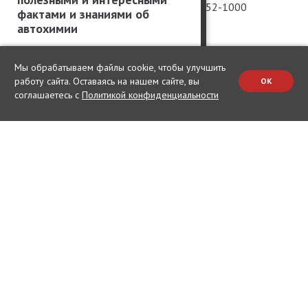
Россия
+7 (981) 952-1000
фактами и знаниями об
автохимии
Китай
Вакансии
США
Мы обрабатываем файлы cookie, чтобы улучшить
Германия
работу сайта. Оставаясь на нашем сайте, вы
OK
соглашаетесь с
Политикой конфиденциальности
Япония
Корея
Все права защищены © 2003 – 2026.
Сетевое издание «Kolesa.ru», зарегистрировано Федеральной
службой по надзору в сфере связи, информационных технологий и
массовых коммуникаций, номер свидетельства ЭЛ №ФС 77-75770.
Любое использование материалов, размещенных на сайте