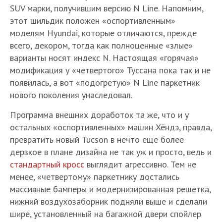
SUV марки, получившим версию N Line. Напомним,
этот шильдик положен «оспортивленным»
моделям Hyundai, которые отличаются, прежде
всего, декором, тогда как полноценные «злые»
варианты носят индекс N. Настоящая «горячая»
модификация у «четвертого» Туссана пока так и не
появилась, а вот «подогретую» N Line паркетник
нового поколения унаследовал.
Программа внешних доработок та же, что и у
остальных «оспортивленных» машин Хёндэ, правда,
превратить новый Tucson в нечто еще более
дерзкое в плане дизайна не так уж и просто, ведь и
стандартный кросс
выглядит агрессивно. Тем не
менее, «четвертому» паркетнику достались
массивные бамперы и модернизированная решетка,
нижний воздухозаборник подняли выше и сделали
шире, установленный на багажной двери спойлер