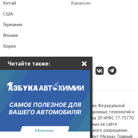
Китай
Вакансии
США
Германия
Япония
Корея
×
Читайте также:
Все права защищены © 2003 – 2026.
Сетевое издание «Kolesa.ru», зарегистрировано Федеральной
службой по надзору в сфере связи, информационных технологий и
массовых коммуникаций, номер свидетельства ЭЛ №ФС 77-75770.
Любое использование материалов, размещенных на сайте
www.kolesa.ru, допускается только с письменного разрешения
правообладателя. Учредитель ООО «Президент-Медиа». Главный