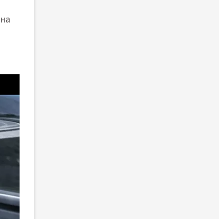
ана
a