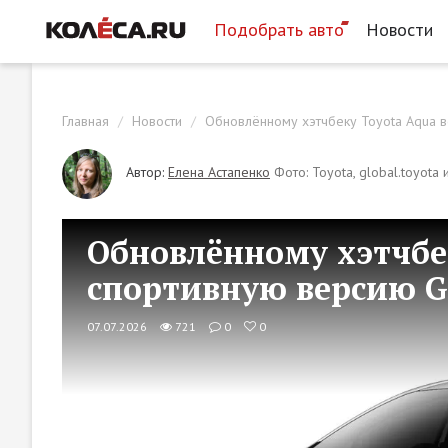
Подобрать авто
Новости
Главная
Новости
Обновлённому хэтчбеку Toyota Aqua в
Автор:
Елена Астапенко
Фото: Toyota, global.toyota
Обновлённому хэтчбе
спортивную версию G
07.07.2026
721
0
0