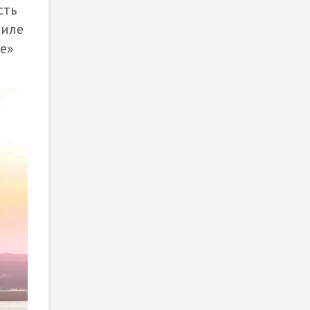
сть
тиле
ые»