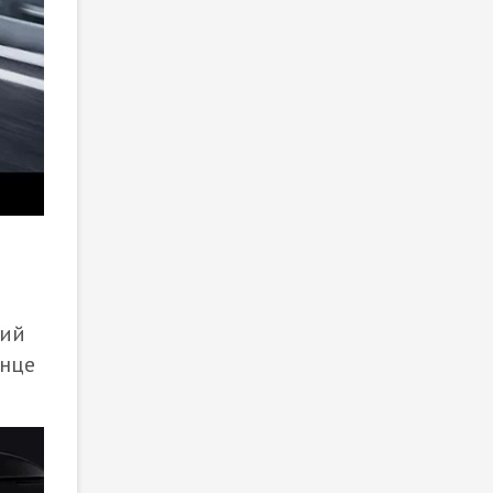
жий
нце