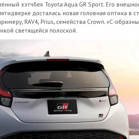
нный хэтчбек Toyota Aqua GR Sport. Его внешно
пятидверке досталась новая головная оптика в с
имеру, RAV4, Prius, семейства Crown. «С-образн
онкой светящейся полоской.