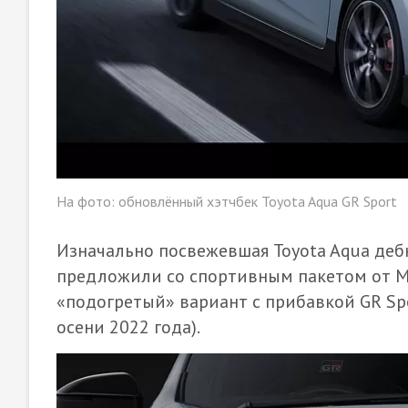
На фото: обновлённый хэтчбек Toyota Aqua GR Sport
Изначально посвежевшая Toyota Aqua деб
предложили со спортивным пакетом от Mo
«подогретый» вариант с прибавкой GR Sp
осени 2022 года).