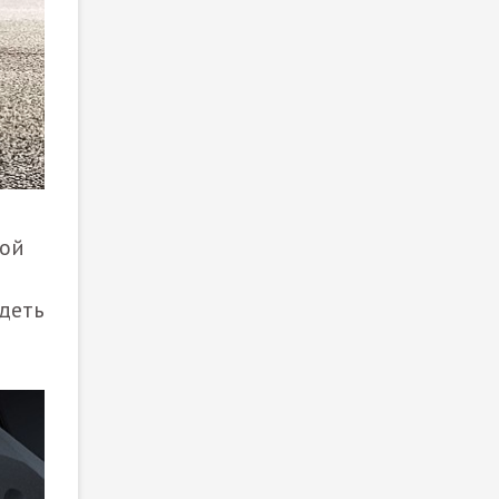
мой
деть