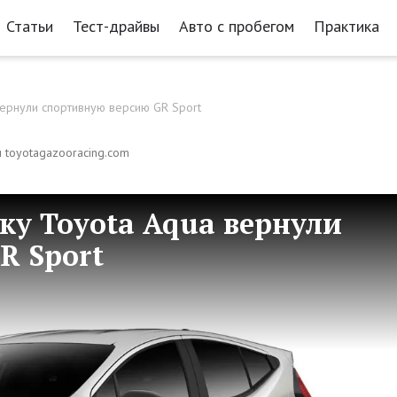
Статьи
Тест-драйвы
Авто с пробегом
Практика
ернули спортивную версию GR Sport
 и toyotagazooracing.com
ку Toyota Aqua вернули
R Sport