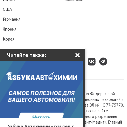
США
Германия
Япония
Корея
×
Читайте также:
Все права защищены © 2003 – 2026.
Сетевое издание «Kolesa.ru», зарегистрировано Федеральной
службой по надзору в сфере связи, информационных технологий и
массовых коммуникаций, номер свидетельства ЭЛ №ФС 77-75770.
Любое использование материалов, размещенных на сайте
www.kolesa.ru, допускается только с письменного разрешения
правообладателя. Учредитель ООО «Президент-Медиа». Главный
Азбука Автохимии - раздел с