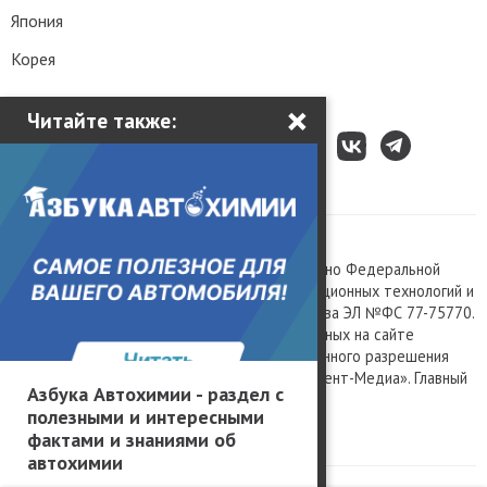
Япония
Корея
×
Читайте также:
Все права защищены © 2003 – 2026.
Сетевое издание «Kolesa.ru», зарегистрировано Федеральной
службой по надзору в сфере связи, информационных технологий и
массовых коммуникаций, номер свидетельства ЭЛ №ФС 77-75770.
Любое использование материалов, размещенных на сайте
www.kolesa.ru, допускается только с письменного разрешения
правообладателя. Учредитель ООО «Президент-Медиа». Главный
Азбука Автохимии - раздел с
редактор Баландин М.А. 0+
полезными и интересными
Политика конфиденциальности
фактами и знаниями об
автохимии