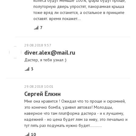
колеса будут меньше 100%, фары будут проще,
полуторную дверь упростят, панорамная крыша
тоже вряд ли останется, а остальное в принципе
оставят. время покажет...
7
29.08.2018 9:57
diver.alex@mail.ru
Дастер, я тебя узнал :)
3
29.08.2018 10:01
Сергей Ёлкин
Мне она нравится ! Ожидал что то проще и скромней,
это конечно бомба, удивил автоваз! Молодцы,
наверное что там платформа дастера - и к лучшему,
надежней - но цена будет лям за ниву, это печально и
тут пять раз подумать нужно будет..........
10