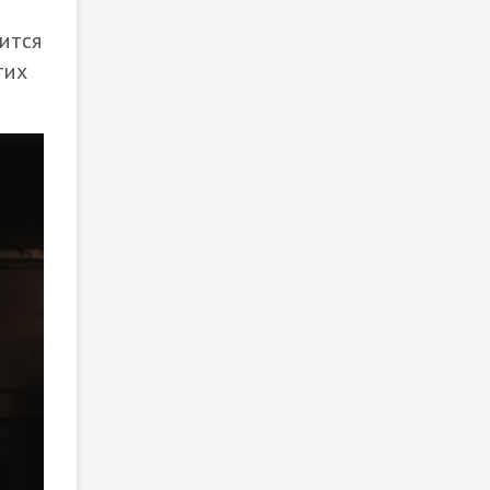
ится
гих