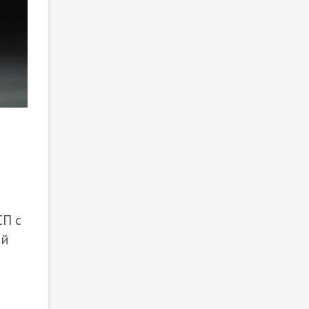
СП с
ой