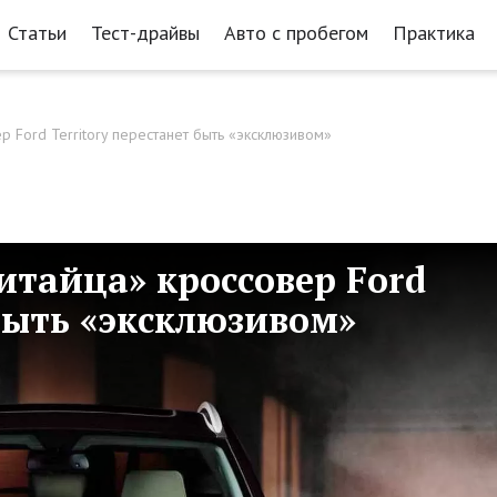
Статьи
Тест-драйвы
Авто с пробегом
Практика
р Ford Territory перестанет быть «эксклюзивом»
итайца» кроссовер Ford
 быть «эксклюзивом»