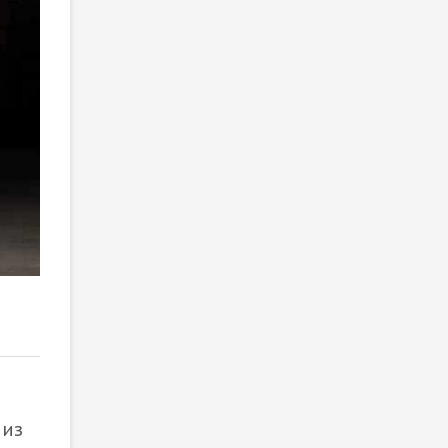
2
/ 2
 из