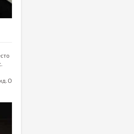
2
/ 4
есто
.
д. О