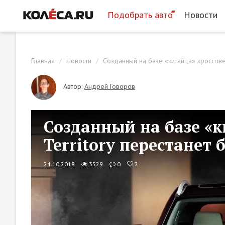
Подобрать авто
Новости
Главная
Новости
Созданный на базе «китайца» кроссове
Автор:
Андрей Говоров
Созданный на базе «к
Territory перестанет
24.10.2018
3529
0
2