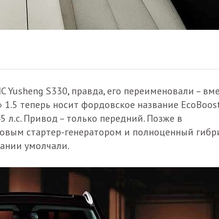
MC Yusheng S330, правда, его переименовали – вм
 1.5 теперь носит фордовское название EcoBoost
 л.с. Привод – только передний. Позже в
товым стартер-генератором и полноценный гибри
ании умолчали.