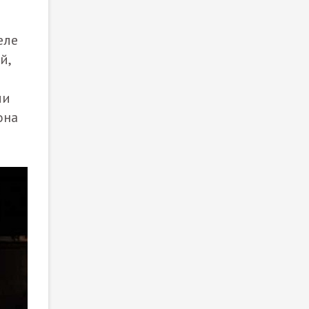
еле
й,
ли
она