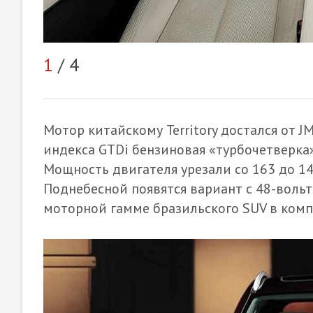
1
/ 4
Мотор китайскому Territory достался от J
индекса GTDi бензиновая «турбочетверка»
Мощность двигателя урезали со 163 до 145
Поднебесной появятся вариант с 48-воль
моторной гамме бразильского SUV в комп