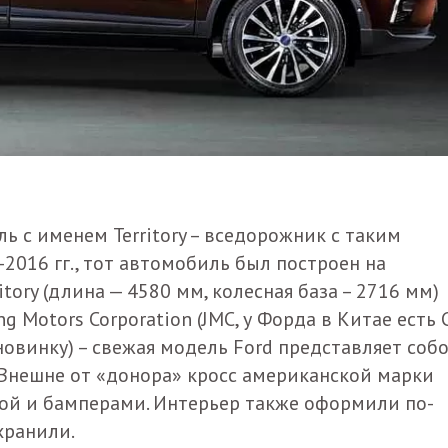
ь с именем Territory – вседорожник с таким
2016 гг., тот автомобиль был построен на
ritory (длина — 4580 мм, колесная база – 2716 мм)
g Motors Corporation (JMC, у Форда в Китае есть 
овинку) – свежая модель Ford представляет соб
 Внешне от «донора» кросс американской марки
ой и бамперами. Интерьер также оформили по-
хранили.