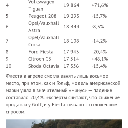
Volkswagen
4
19 864
+71,6%
Tiguan
5
Peugeot 208
19 293
-15,7%
Opel/Vauxhall
6
18 444
-8,3%
Astra
Opel/Vauxhall
7
18 108
-14,2%
Corsa
8
Ford Fiesta
17 943
-20,4%
9
Citroen C3
17 514
+48,1%
10
Skoda Octavia
17 356
-15,4%
Фиеста в апреле смогла занять лишь восьмое
место, при этом, как и Гольф, модель американской
марки ушла в значительный «минус» — падение
составило 20,4%. Эксперты считают, что снижение
продаж и у Golf, и у Fiesta связано с отложенным
спросом.