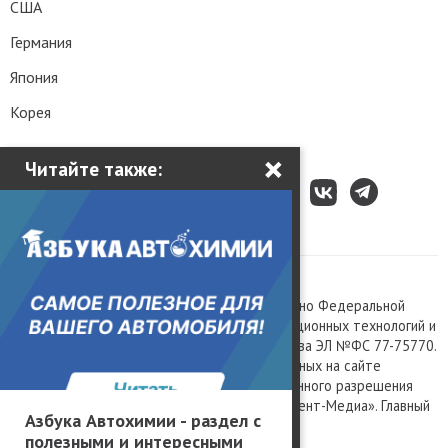
США
Германия
Япония
Корея
×
Читайте также:
Все права защищены © 2003 – 2026.
Сетевое издание «Kolesa.ru», зарегистрировано Федеральной
службой по надзору в сфере связи, информационных технологий и
массовых коммуникаций, номер свидетельства ЭЛ №ФС 77-75770.
Любое использование материалов, размещенных на сайте
www.kolesa.ru, допускается только с письменного разрешения
правообладателя. Учредитель ООО «Президент-Медиа». Главный
Азбука Автохимии - раздел с
редактор Баландин М.А. 0+
полезными и интересными