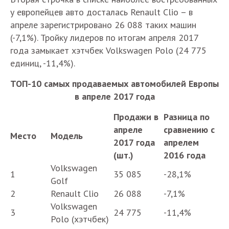
у европейцев авто досталась Renault Clio – в
апреле зарегистрировано 26 088 таких машин
(-7,1%). Тройку лидеров по итогам апреля 2017
года замыкает хэтчбек Volkswagen Polo (24 775
единиц, -11,4%).
ТОП-10 самых продаваемых автомобилей Европы
в апреле 2017 года
Продажи в
Разница по
апреле
сравнению с
Место
Модель
2017 года
апрелем
(шт.)
2016 года
Volkswagen
1
35 085
-28,1%
Golf
2
Renault Clio
26 088
-7,1%
Volkswagen
3
24 775
-11,4%
Polo (хэтчбек)