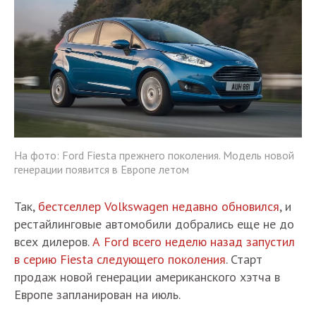
На фото: Ford Fiesta прежнего поколения. Модель новой
генерации появится в Европе летом
Так,
бестселлер Volkswagen недавно обновился
, и
рестайлинговые автомобили добрались еще не до
всех дилеров.
А Ford всего неделю назад запустил
в серию Fiesta следующего поколения
. Старт
продаж новой генерации американского хэтча в
Европе запланирован на июль.