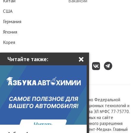
Китай
Вакансии
США
Германия
Япония
Корея
×
Читайте также:
Все права защищены © 2003 – 2026.
Сетевое издание «Kolesa.ru», зарегистрировано Федеральной
службой по надзору в сфере связи, информационных технологий и
массовых коммуникаций, номер свидетельства ЭЛ №ФС 77-75770.
Любое использование материалов, размещенных на сайте
www.kolesa.ru, допускается только с письменного разрешения
правообладателя. Учредитель ООО «Президент-Медиа». Главный