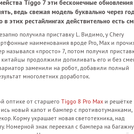
мейства Tiggo 7 эти бесконечные обновления
ять, ведь свежая модель буквально через го
о в этих рестайлингах действительно есть см
езапно получила приставку L. Видимо, у Chery
артфонные наименования вроде Pro, Max и прочи
вер назывался «просто» 7, потом получил пристав
о китайцы продолжили допиливать его и без см
 вариатор заменили на робот, добавили полный
результат многолетних доработок.
ой оптике от старшего
Tiggo 8 Pro Max
и решётке
лись новый капот и бампер с противотуманками, 
кор. Корму украшает новая светотехника, над
y. Номерной знак переехал с бампера на багажн