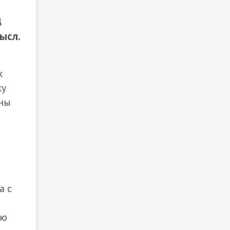
д
ысл.
х
ку
ены
а с
ую