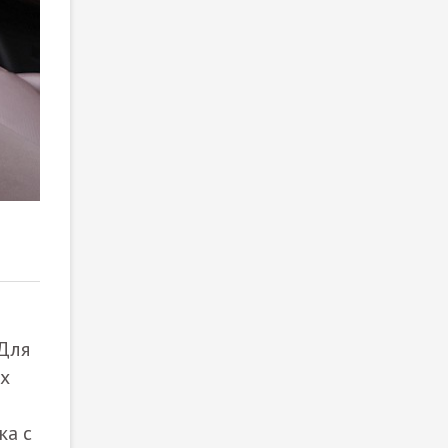
2
/ 11
Для
ых
ка с