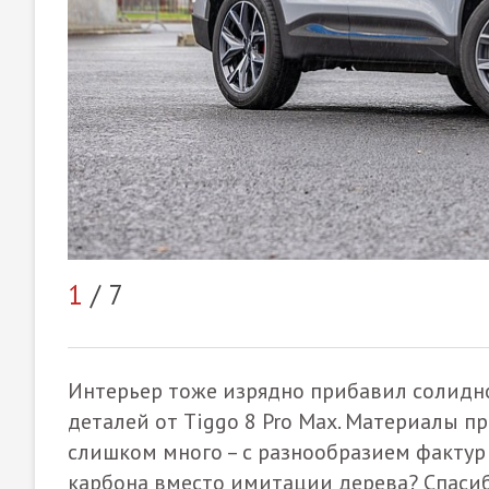
1
/ 7
Интерьер тоже изрядно прибавил солидно
деталей от Tiggo 8 Pro Max. Материалы при
слишком много – с разнообразием фактур
карбона вместо имитации дерева? Спасиб