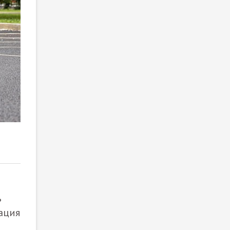
2
/ 7
ь
ация
й