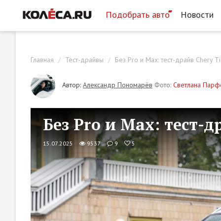
Подобрать авто
Новости
Главная
Тест-драйвы
Без Pro и Max: тест-драйв Chery T
Автор:
Александр Пономарёв
Фото:
Светлана Парф
Без Pro и Max: тест-д
15.07.2025
9537
9
5