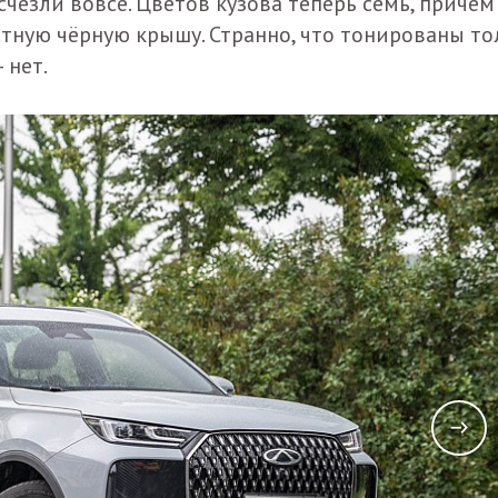
чезли вовсе. Цветов кузова теперь семь, причём
тную чёрную крышу. Странно, что тонированы то
 нет.