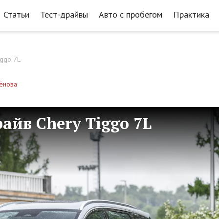
Статьи
Тест-драйвы
Авто с пробегом
Практика
iggo 7L
ёнова
райв Chery Tiggo 7L