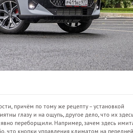
сти, причём по тому же рецепту – установкой
ятны глазу и на ощупь, другое дело, что их здес
 явно переборщили. Например, зачем здесь имит
о, что кнопки управления климатом на передне