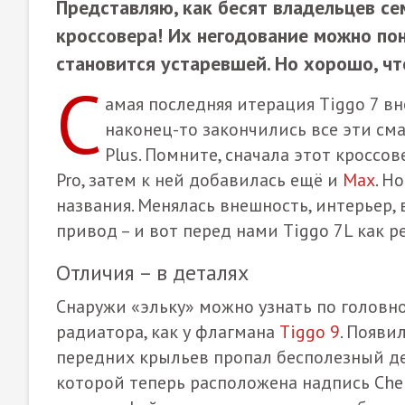
Представляю, как бесят владельцев се
кроссовера! Их негодование можно пон
становится устаревшей. Но хорошо, чт
С
амая последняя итерация Tiggo 7 вн
наконец-то закончились все эти см
Plus. Помните, сначала этот кроссо
Pro, затем к ней добавилась ещё и
Max
. Н
названия. Менялась внешность, интерьер,
привод – и вот перед нами Tiggo 7L как 
Отличия – в деталях
Снаружи «эльку» можно узнать по головн
радиатора, как у флагмана
Tiggo 9
. Появи
передних крыльев пропал бесполезный де
которой теперь расположена надпись Cher