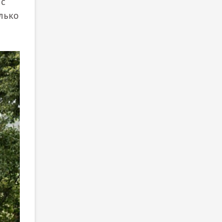
 с
лько