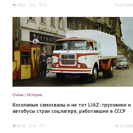
1910
1
0
29.12.202
Статьи / История
Косолапые самосвалы и не тот LIAZ: грузовики и
автобусы стран соцлагеря, работавшие в СССР
8509
3
2
02.11.202