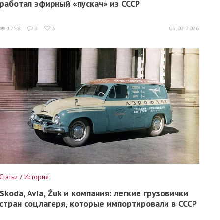
работал эфирный «пускач» из СССР
1258
3
3
05.02.2026
Статьи / История
Skoda, Avia, Źuk и компания: легкие грузовички
стран соцлагеря, которые импортировали в СССР