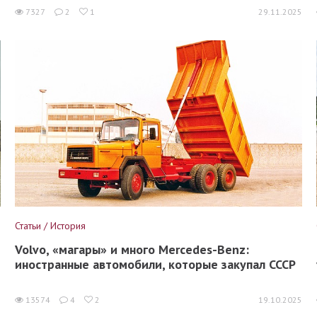
5
7327
2
1
29.11.2025
Статьи / История
Volvo, «магары» и много Mercedes-Benz:
иностранные автомобили, которые закупал СССР
5
13574
4
2
19.10.2025