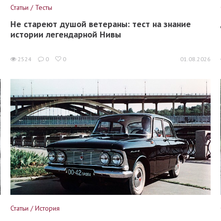
Статьи / Тесты
Не стареют душой ветераны: тест на знание
истории легендарной Нивы
6
2524
0
0
01.08.2026
Статьи / История