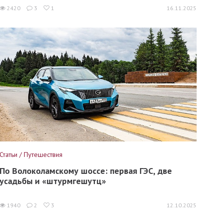
2420
3
1
16.11.2025
Статьи / Путешествия
По Волоколамскому шоссе: первая ГЭС, две
усадьбы и «штурмгешутц»
1940
2
3
12.10.2025