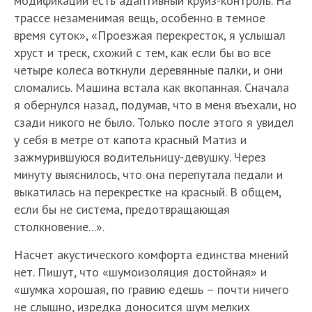
модификации есть адаптивный круиз-контроль. На
трассе незаменимая вещь, особенно в темное
время суток», «Проезжая перекресток, я услышал
хруст и треск, схожий с тем, как если бы во все
четыре колеса воткнули деревянные палки, и они
сломались. Машина встала как вкопанная. Сначала
я обернулся назад, подумав, что в меня въехали, но
сзади никого не было. Только после этого я увидел
у себя в метре от капота красный Матиз и
зажмурившуюся водительницу-девушку. Через
минуту выяснилось, что она перепутала педали и
выкатилась на перекрестке на красный. В общем,
если бы не система, предотвращающая
столкновение...».
Насчет акустического комфорта единства мнений
нет. Пишут, что «шумоизоляция достойная» и
«шумка хорошая, по гравию едешь – почти ничего
не слышно, изредка доносится шум мелких