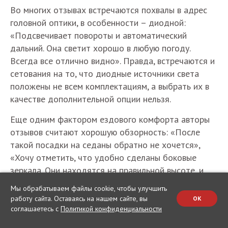
Во многих отзывах встречаются похвалы в адрес
головной оптики, в особенности – диодной:
«Подсвечивает повороты и автоматический
дальний. Она светит хорошо в любую погоду.
Всегда все отлично видно». Правда, встречаются и
сетования на то, что диодные источники света
положены не всем комплектациям, а выбрать их в
качестве дополнительной опции нельзя.
Еще одним фактором ездового комфорта авторы
отзывов считают хорошую обзорность: «После
такой посадки на седаны обратно не хочется»,
«Хочу отметить, что удобно сделаны боковые
зеркала. Они находятся на правильной высоте, и
угол обзора хороший». Единственное, что может
Мы обрабатываем файлы cookie, чтобы улучшить
вызвать нарекания – это массивные передние
работу сайта. Оставаясь на нашем сайте, вы
OK
стойки: «За передней стойкой кузова могут
соглашаетесь с
Политикой конфиденциальности
спрятаться две бабки. Проверял сам, но к счастью,