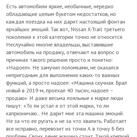
Есть автомобили яркие, необычные, нередко
обладающие целым букетом недостатков, но
каждая поездка на них дарит настоящий фонтан
ярчайших эмоций. Так вот, Nissan X-Trail третьего
поколения к этой категории точно не относится.
Неслучайно многие владельцы, выставившие
автомобиль на продажу, отвечают на вопрос о
причинах такого решения просто и понятно:
«Надоел». Не замучил поломками, не оказался
непригодным для выполнения каких-то важных
функций, а просто надоел: «Машина скучная. Брал
новый в 2019-м, проехал 40 тысяч, надоел –
продаю». И даже весьма лояльные к марке люди
пишут: «То ли устал я от этой марки, то ли
капризничаю... Не дарит мне эта машина эмоций.
Не за что ее ругать и не за что хвалить. Работает
все исправно, перевозит из точки А в точку Б без
проблем. Своих денег машина стоит. Такой крепкий