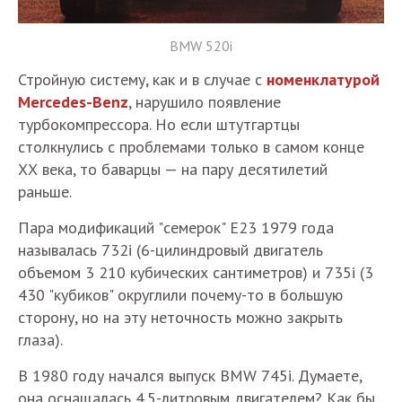
BMW 520i​
Стройную систему, как и в случае с
номенклатурой
Mercedes-Benz
, нарушило появление
турбокомпрессора. Но если штутгартцы
столкнулись с проблемами только в самом конце
ХХ века, то баварцы — на пару десятилетий
раньше.
Пара модификаций "семерок" E23 1979 года
называлась 732i (6-цилиндровый двигатель
объемом 3 210 кубических сантиметров) и 735i (3
430 "кубиков" округлили почему-то в большую
сторону, но на эту неточность можно закрыть
глаза).
В 1980 году начался выпуск BMW 745i. Думаете,
она оснащалась 4.5-литровым двигателем? Как бы