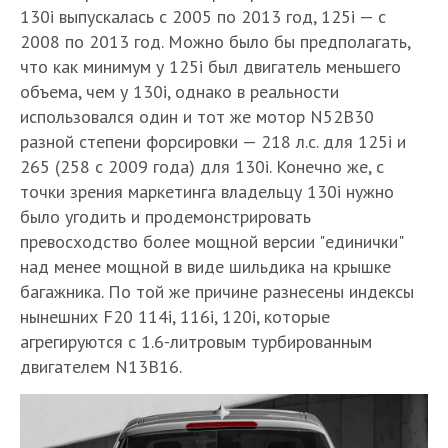
130i выпускалась с 2005 по 2013 год, 125i — с
2008 по 2013 год. Можно было бы предполагать,
что как минимум у 125i был двигатель меньшего
объема, чем у 130i, однако в реальности
использовался один и тот же мотор N52B30
разной степени форсировки — 218 л.с. для 125i и
265 (258 c 2009 года) для 130i. Конечно же, с
точки зрения маркетинга владельцу 130i нужно
было угодить и продемонстрировать
превосходство более мощной версии "единички"
над менее мощной в виде шильдика на крышке
багажника. По той же причине разнесены индексы
нынешних F20 114i, 116i, 120i, которые
агрегируются с 1.6-литровым турбированным
двигателем N13B16.