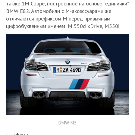
также 1M Coupe, построенное на основе “единички”
BMW E82. Автомобили с М-аксессуарами же
отличаются префиксом М перед привычным
цифробуквенным именем: M 550d xDrive, M550i.
BMW M5​