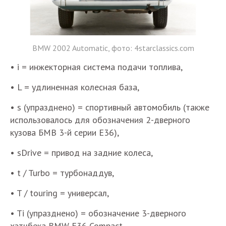
BMW 2002 Automatic, фото: 4starclassics.com​
• i = инжекторная система подачи топлива,
• L = удлиненная колесная база,
• s (упразднено) = спортивный автомобиль (также
использовалось для обозначения 2-дверного
кузова БМВ 3-й серии E36),
• sDrive = привод на задние колеса,
• t / Turbo = турбонаддув,
• T / touring = универсал,
• Ti (упразднено) = обозначение 3-дверного
хэтчбека BMW E36 Compact,