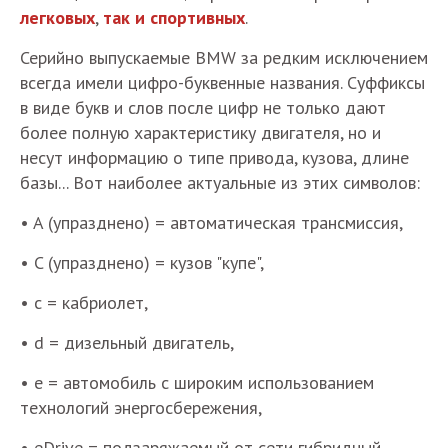
легковых
,
так и спортивных
.
Серийно выпускаемые BMW за редким исключением
всегда имели цифро-буквенные названия. Суффиксы
в виде букв и слов после цифр не только дают
более полную характеристику двигателя, но и
несут информацию о типе привода, кузова, длине
базы... Вот наиболее актуальные из этих символов:
• A (упразднено) = автоматическая трансмиссия,
• C (упразднено) = кузов "купе",
• c = кабриолет,
• d = дизельный двигатель,
• e = автомобиль с широким использованием
технологий энергосбережения,
• eDrive = подзаряжаемый от сети гибридный