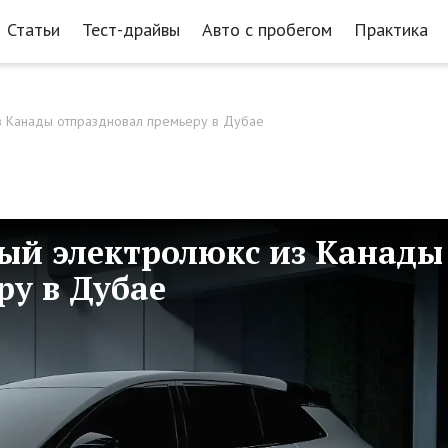
Статьи
Тест-драйвы
Авто с пробегом
Практика
из Канады отпраздновал премьеру в Дубае
ный электролюкс из Канады
ру в Дубае