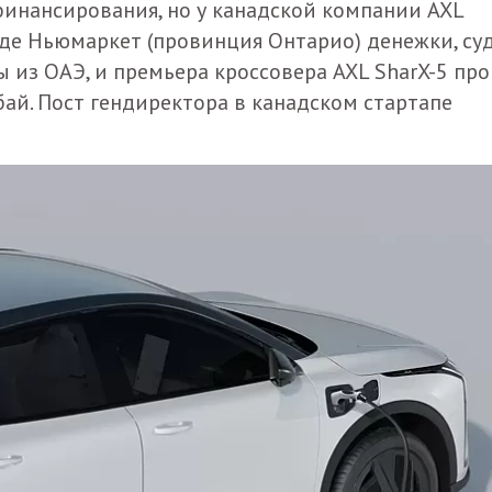
финансирования, но у канадской компании AXL
роде Ньюмаркет (провинция Онтарио) денежки, су
ры из ОАЭ, и премьера кроссовера AXL SharX-5 пр
бай. Пост гендиректора в канадском стартапе