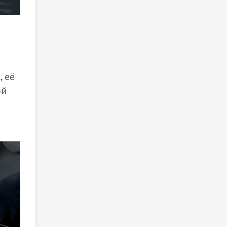
2
/ 3
 её
ой