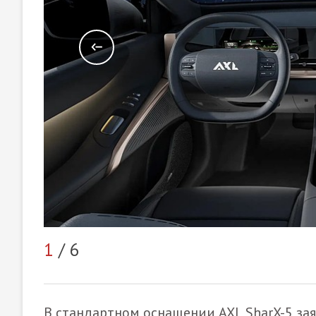
1
/ 6
В стандартном оснащении AXL SharX-5 з