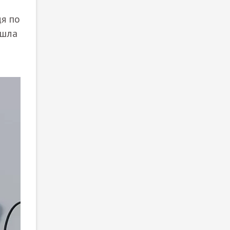
дя по
ошла