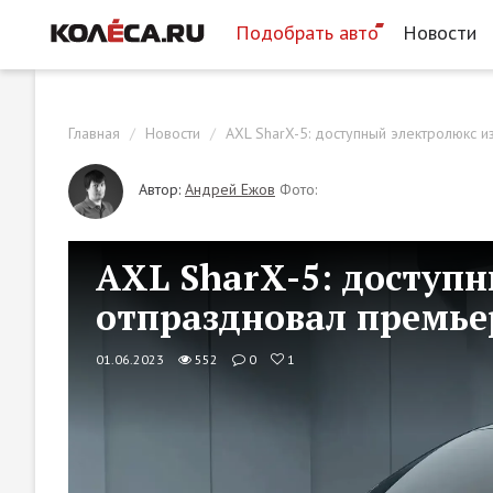
Подобрать авто
Новости
Главная
Новости
AXL SharX-5: доступный электролюкс 
Автор:
Андрей Ежов
Фото:
AXL SharX-5: доступ
отпраздновал премье
01.06.2023
552
0
1