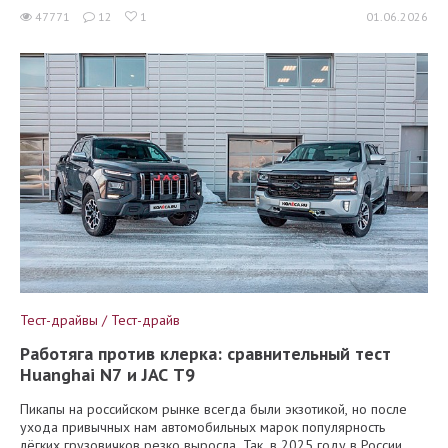
47771
12
1
01.06.2026
Тест-драйвы / Тест-драйв
Работяга против клерка: сравнительный тест
Huanghai N7 и JAC T9
Пикапы на российском рынке всегда были экзотикой, но после
ухода привычных нам автомобильных марок популярность
лёгких грузовичков резко выросла. Так, в 2025 году в России