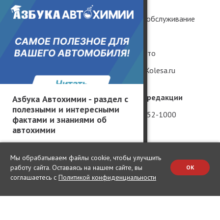
Тест-драйвы
История
Практика
Ремонт и обслуживание
Грузовики и автобусы
Гаджеты
Популярные вопросы
Редкие авто
Мнение без фильтров
Рендеры Kolesa.ru
География производителей
Телефон редакции
Азбука Автохимии - раздел с
полезными и интересными
Россия
+7 (981) 952-1000
фактами и знаниями об
автохимии
Китай
Вакансии
США
Мы обрабатываем файлы cookie, чтобы улучшить
Германия
работу сайта. Оставаясь на нашем сайте, вы
OK
соглашаетесь с
Политикой конфиденциальности
Япония
Корея