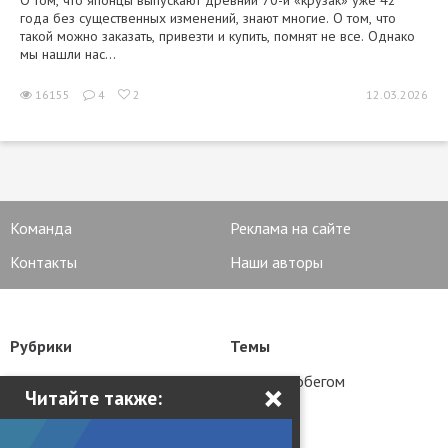
О том, что японцы выпускают древний 70-й «крузак» уже 42
года без существенных изменений, знают многие. О том, что
такой можно заказать, привезти и купить, помнят не все. Однако
мы нашли нас...
16155
4
2
12.03.2026
Команда
Реклама на сайте
Контакты
Наши авторы
Рубрики
Темы
Новости
Авто с пробегом
×
Читайте также:
Статьи
Тюнинг