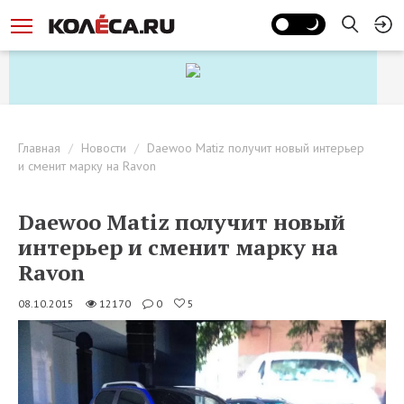
Главная
Новости
Daewoo Matiz получит новый интерьер
и сменит марку на Ravon
Daewoo Matiz получит новый
интерьер и сменит марку на
Ravon
08.10.2015
12170
0
5