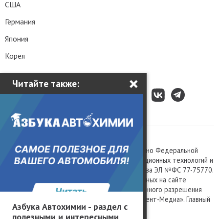
США
Германия
Япония
Корея
×
Читайте также:
Все права защищены © 2003 – 2026.
Сетевое издание «Kolesa.ru», зарегистрировано Федеральной
службой по надзору в сфере связи, информационных технологий и
массовых коммуникаций, номер свидетельства ЭЛ №ФС 77-75770.
Любое использование материалов, размещенных на сайте
www.kolesa.ru, допускается только с письменного разрешения
правообладателя. Учредитель ООО «Президент-Медиа». Главный
Азбука Автохимии - раздел с
редактор Баландин М.А. 0+
полезными и интересными