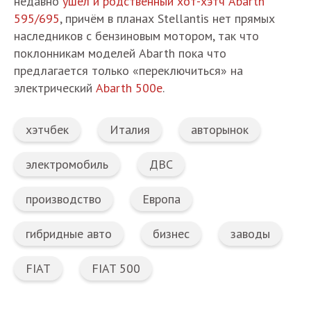
недавно
ушёл и родственный хот-хэтч Abarth
595/695
, причём в планах Stellantis нет прямых
наследников с бензиновым мотором, так что
поклонникам моделей Abarth пока что
предлагается только «переключиться» на
электрический
Abarth 500e
.
хэтчбек
Италия
авторынок
электромобиль
ДВС
производство
Европа
гибридные авто
бизнес
заводы
FIAT
FIAT 500