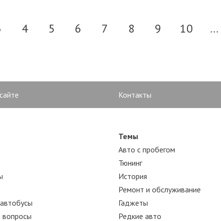
3
4
5
6
7
8
9
10
...
 сайте
Контакты
Темы
Авто с пробегом
Тюнинг
ы
История
Ремонт и обслуживание
 автобусы
Гаджеты
 вопросы
Редкие авто