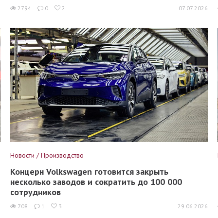
6
2794
0
2
07.07.2026
Новости / Производство
Концерн Volkswagen готовится закрыть
несколько заводов и сократить до 100 000
сотрудников
6
708
1
3
29.06.2026