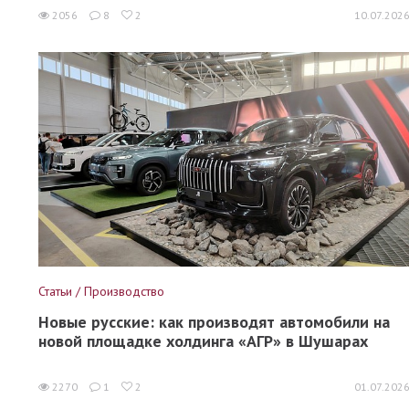
2056
8
2
10.07.202
Статьи / Производство
Новые русские: как производят автомобили на
новой площадке холдинга «АГР» в Шушарах
2270
1
2
01.07.202