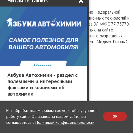
×
Читайте также:
Все права защищены © 2003 – 2026.
Сетевое издание «Kolesa.ru», зарегистрировано Федеральной
службой по надзору в сфере связи, информационных технологий и
массовых коммуникаций, номер свидетельства ЭЛ №ФС 77-75770.
Любое использование материалов, размещенных на сайте
www.kolesa.ru, допускается только с письменного разрешения
правообладателя. Учредитель ООО «Президент-Медиа». Главный
редактор Баландин М.А. 0+
Политика конфиденциальности
Азбука Автохимии - раздел с
полезными и интересными
фактами и знаниями об
автохимии
Change privacy settings
Мы обрабатываем файлы cookie, чтобы улучшить
работу сайта. Оставаясь на нашем сайте, вы
OK
соглашаетесь с
Политикой конфиденциальности