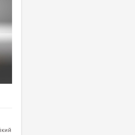
2
/ 4
йкий