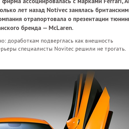
 фирма ассоциировалась с марками Ferrari, A
колько лет назад Notivec занялась британски
компания отрапортовала о презентации тюнин
нского бренда — McLaren.
о: доработкам подверглась как внешность
терьеры специалисты Novitec решили не трогать.