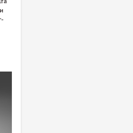
lfa
ми
г-