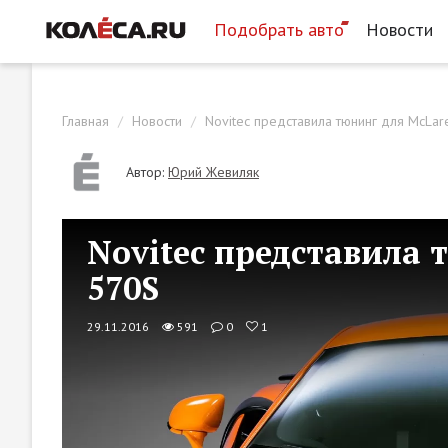
Подобрать авто
Новости
Главная
Новости
Novitec представила тюнинг для McLar
Автор:
Юрий Жевиляк
Novitec представила 
570S
29.11.2016
591
0
1