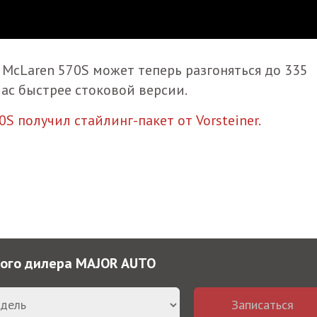
 McLaren 570S может теперь разгоняться до 335
час быстрее стоковой версии.
0S получил стайлинг-пакет от Vorsteiner.
ного дилера MAJOR AUTO
Записаться