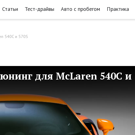
Статьи
Тест-драйвы
Авто с пробегом
Практика
en 540C и 570S
тюнинг для McLaren 540C и