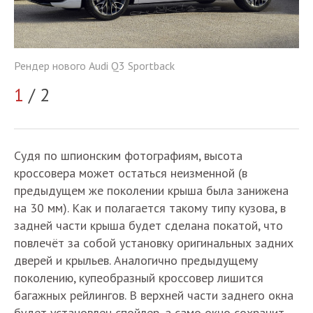
Рендер нового Audi Q3 Sportback
Но
1
/ 2
2
Судя по шпионским фотографиям, высота
кроссовера может остаться неизменной (в
предыдущем же поколении крыша была занижена
на 30 мм). Как и полагается такому типу кузова, в
задней части крыша будет сделана покатой, что
повлечёт за собой установку оригинальных задних
дверей и крыльев. Аналогично предыдущему
поколению, купеобразный кроссовер лишится
багажных рейлингов. В верхней части заднего окна
будет установлен спойлер, а само окно сохранит