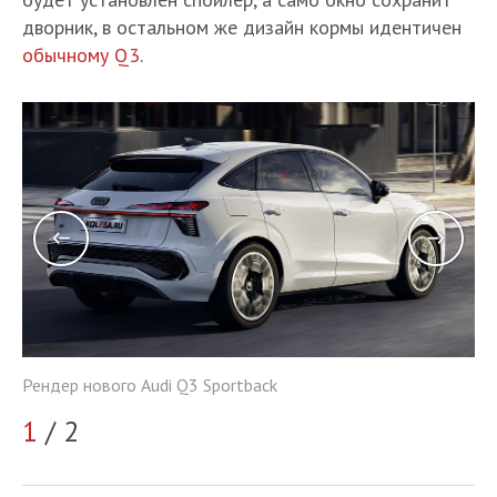
дворник, в остальном же дизайн кормы идентичен
обычному Q3
.
Рендер нового Audi Q3 Sportback
Но
1
/ 2
2