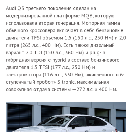
Audi Q3 третьего поколения сделан на
модернизированной платформе MQB, которую
использовала вторая генерация. Моторная гамма
обычного кроссовера включает в себя бензиновые
двигатели TFSI объёмом 1,5 (150 л.с., 250 Нм) и 2,0
литра (265 л.с., 400 Нм). Есть также дизельный
вариант 2.0 TDI (150 л.с., 360 Нм) и plug-in
гибридная версия e-hybrid в составе бензинового
двигателя 1.5 TFSI (177 л.с., 250 Нм) и
электромотора (116 л.с., 330 Нм), вживлённого в 6-
ступенчатый «робот» S tronic, максимальная
совокупная отдача системы —272 л.с. и 400 Нм.