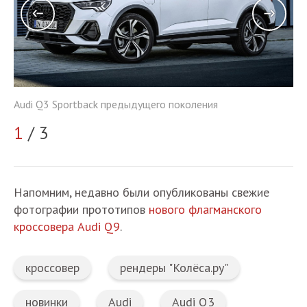
Audi Q3 Sportback предыдущего поколения
Au
1
/ 3
2
Напомним, недавно были опубликованы свежие
фотографии прототипов
нового флагманского
кроссовера Audi Q9
.
кроссовер
рендеры "Колёса.ру"
новинки
Audi
Audi Q3