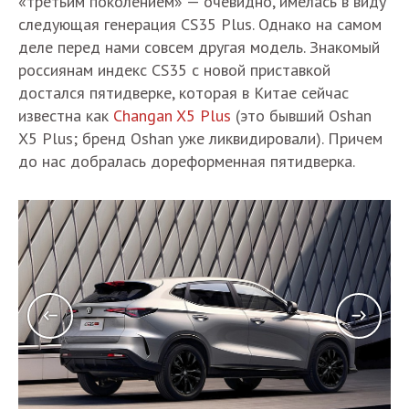
«третьим поколением» — очевидно, имелась в виду
следующая генерация CS35 Plus. Однако на самом
деле перед нами совсем другая модель. Знакомый
россиянам индекс CS35 с новой приставкой
достался пятидверке, которая в Китае сейчас
известна как
Changan X5 Plus
(это бывший Oshan
X5 Plus; бренд Oshan уже ликвидировали). Причем
до нас добралась дореформенная пятидверка.