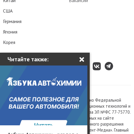
Китай
Вакансии
США
Германия
Япония
Корея
×
Читайте также:
Все права защищены © 2003 – 2026.
Сетевое издание «Kolesa.ru», зарегистрировано Федеральной
службой по надзору в сфере связи, информационных технологий и
массовых коммуникаций, номер свидетельства ЭЛ №ФС 77-75770.
Любое использование материалов, размещенных на сайте
www.kolesa.ru, допускается только с письменного разрешения
правообладателя. Учредитель ООО «Президент-Медиа». Главный