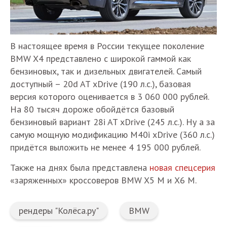
В настоящее время в России текущее поколение
BMW X4 представлено с широкой гаммой как
бензиновых, так и дизельных двигателей. Самый
доступный – 20d AT xDrive (190 л.с.), базовая
версия которого оценивается в 3 060 000 рублей.
На 80 тысяч дороже обойдётся базовый
бензиновый вариант 28i AT xDrive (245 л.с.). Ну а за
самую мощную модификацию М40i xDrive (360 л.с.)
придётся выложить не менее 4 195 000 рублей.
Также на днях была представлена
новая спецсерия
«заряженных» кроссоверов BMW X5 M и X6 M.
рендеры "Колёса.ру"
BMW