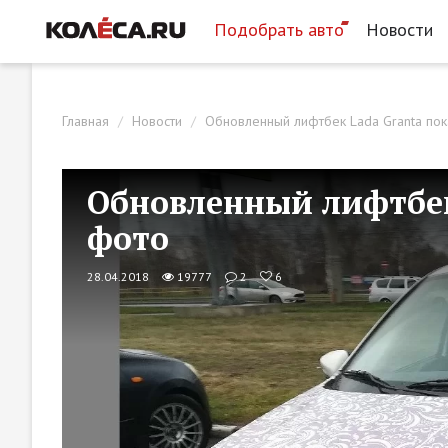
Подобрать авто
Новости
Главная
Новости
Обновленный лифтбек Lada Granta пок
Обновленный лифтбек
фото
28.04.2018
19777
2
6