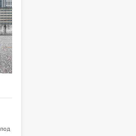
2
/ 2
 под