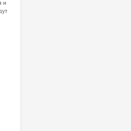
a и
дут