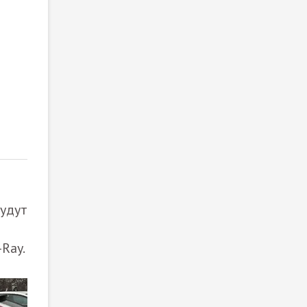
2
/ 3
будут
Ray.