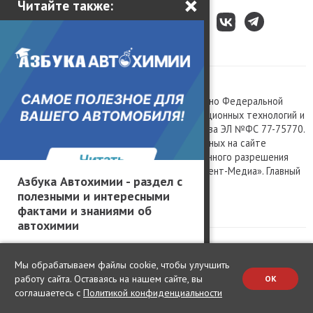
×
Читайте также:
Все права защищены © 2003 – 2026.
Сетевое издание «Kolesa.ru», зарегистрировано Федеральной
службой по надзору в сфере связи, информационных технологий и
массовых коммуникаций, номер свидетельства ЭЛ №ФС 77-75770.
Любое использование материалов, размещенных на сайте
www.kolesa.ru, допускается только с письменного разрешения
правообладателя. Учредитель ООО «Президент-Медиа». Главный
Азбука Автохимии - раздел с
редактор Баландин М.А. 0+
полезными и интересными
Политика конфиденциальности
фактами и знаниями об
автохимии
Мы обрабатываем файлы cookie, чтобы улучшить
работу сайта. Оставаясь на нашем сайте, вы
OK
соглашаетесь с
Политикой конфиденциальности
Change privacy settings