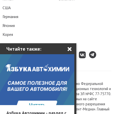
США
Германия
Япония
Корея
×
Читайте также:
Все права защищены © 2003 – 2026.
Сетевое издание «Kolesa.ru», зарегистрировано Федеральной
службой по надзору в сфере связи, информационных технологий и
массовых коммуникаций, номер свидетельства ЭЛ №ФС 77-75770.
Любое использование материалов, размещенных на сайте
www.kolesa.ru, допускается только с письменного разрешения
правообладателя. Учредитель ООО «Президент-Медиа». Главный
Азбука Автохимии - раздел с