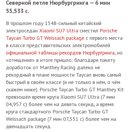
Северной петле Нюрбургринга — 6 мин
55,533 с.
В прошлом году 1548-сильный китайский
электроседан
Xiaomi SU7 Ultra
сместил
Porsche
Taycan Turbo GT Weissach package
с первого места
в классе представительских электромобилей
официальной таблицы рекордов Нюрбургринга
, но
«отмщение» в итоге пришло: благодаря пакету
доработок от Manthey Racing далеко не
рекордный в плане мощности Taycan вновь самый
быстрый в своём классе (и не только в нём, о чём
скажем ниже). Porsche Taycan Turbo GT Manthey Kit
превзошёл время круга Xiaomi SU7 Ultra (7 мин
04,957 с) более чем на девять секунд, а время
круга стандартного Porsche Taycan Turbo GT
Weissach package (7 мин 07,551 с) более чем на
двенадцать секунд.