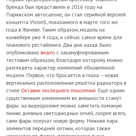
бренда был представлен в 2016 году на
Парижском автосалоне, он стал серийной версией
концепта VisionS, показанного в марте того же
года в Женеве. Таким образом, модель на
конвейере уже 4 года, и сейчас самое время для
планового рестайлинга. Два дня назад было
опубликовано
видео
с закамуфлированным
тестовым образцом, благодаря которому можно
разглядеть характер изменений обновлённой
модели. Первое, что бросается в глаза – новая
вертикально расположенная решётка радиатора в
стиле
Октавии последнего поколения
. Ещё одним
существенным изменением во внешности станут
фары: на видеоролике можно заметить ломаную
линию дневных светодиодных огней, скорее всего,
сами фары получат новую форму. Нижняя пара
элементов передней оптики, которая также
изменится по форме, переместится выше,