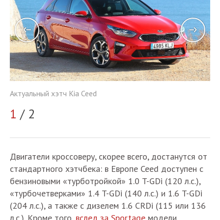
Актуальный хэтч Kia Ceed
Ак
1
/ 2
2
Двигатели кроссоверу, скорее всего, достанутся от
стандартного хэтчбека: в Европе Ceed доступен с
бензиновыми «турботройкой» 1.0 T-GDi (120 л.с.),
«турбочетверками» 1.4 T-GDi (140 л.с.) и 1.6 T-GDi
(204 л.с.), а также с дизелем 1.6 CRDi (115 или 136
л.с.). Кроме того,
вслед за Sportage
модели