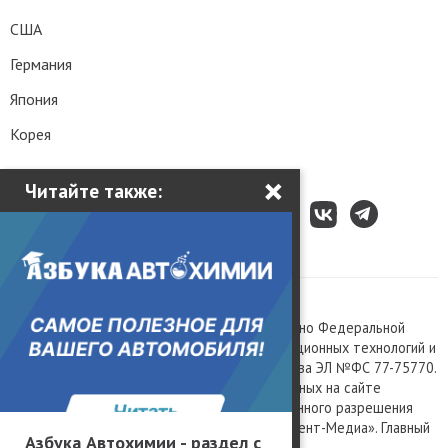
США
Германия
Япония
Корея
×
Читайте также:
Все права защищены © 2003 – 2026.
Сетевое издание «Kolesa.ru», зарегистрировано Федеральной
службой по надзору в сфере связи, информационных технологий и
массовых коммуникаций, номер свидетельства ЭЛ №ФС 77-75770.
Любое использование материалов, размещенных на сайте
www.kolesa.ru, допускается только с письменного разрешения
правообладателя. Учредитель ООО «Президент-Медиа». Главный
Азбука Автохимии - раздел с
редактор Баландин М.А. 0+