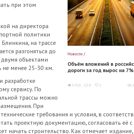
ать при этом
лкой на директора
спортной политики
Блинкина, на трассе
ется разгоняться до
Новости /
у двумя объектами
Объём вложений в россий
 не менее 25-30 км.
дороги за год вырос на 7%
и разработке
5750
0
1
06.
му сервису. По
альной трассы можно
размещения. При
технические требования и условия, в соответств
тать проектную документацию, согласовать её с
т начать строительство. Как отмечает издание,