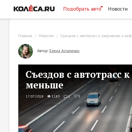
Подобрать авто
Новости
Главная
Новости
Съездов с автотрасс к заправкам и ка
Автор:
Елена Астапенко
Съездов с автотрасс 
меньше
17.07.2018
1183
1
5