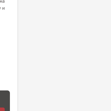
на
у и