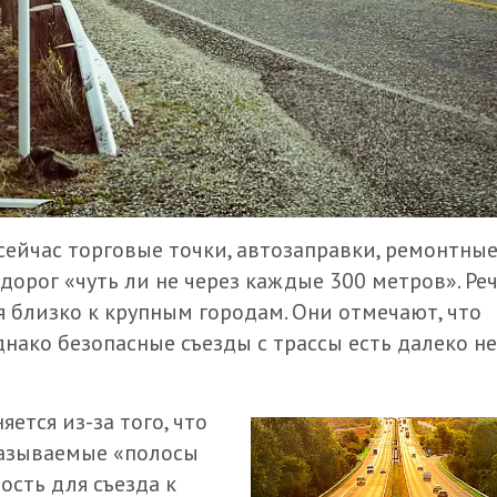
сейчас торговые точки, автозаправки, ремонтны
дорог «чуть ли не через каждые 300 метров». Реч
я близко к крупным городам. Они отмечают, что
нако безопасные съезды с трассы есть далеко не
ется из-за того, что
называемые «полосы
ость для съезда к