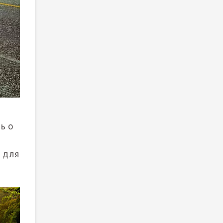
е
ь о
 для