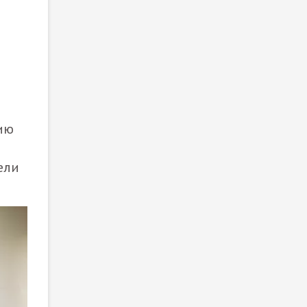
цию
ели